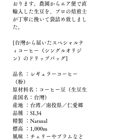
おります。農園からエア便で直
輸入した生豆を、プロの焙煎士
が丁寧に挽いて袋詰め致しまし
た。
[台灣から届いたスペシャルテ
ィコーヒー（シングルオリジ
ン）のドリップバッグ]
品名 ：レギュラーコーヒー
（粉）
原材料名：コーヒー豆（生豆生
産国名：台灣）
産地 ：台湾／南投県／仁愛郷
品種 ：SL34
精製 ：Natural
標高 ：1,000m
風味 ：チェリーやプラムなど