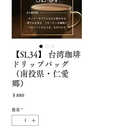
【SL34】 台湾珈琲
ドリップバッグ
（南投県・仁愛
郷）
価
￥880
格
数量
*