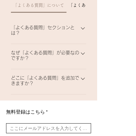
「よくある質問」について
「よくある質問」の設定について
「よくある質問」セクションと
は？
「よくある質問」セクションは「配送料は
なぜ「よくある質問」が必要なの
いくらですか？」「営業時間はいつです
ですか？
か？」や「どのようにしてサービスを予約
したらいいですか？」など、あなたのビジ
「よくある質問」を追加すると、サイト訪
ネスについてよく聞かれる質問に回答を提
どこに「よくある質問」を追加で
問者があなたのビジネスに関する質問の答
供する場所として利用できます。
きますか？
えをすばやく見つけることができるため、
サイトでのユーザー体験の向上に繋がりま
「よくある質問」はサイトや Wix モバイ
す。
ルアプリのどのページにも追加することが
できます。
無料登録はこちら